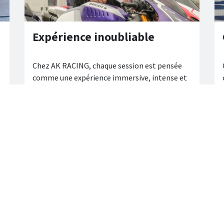
Expérience inoubliable
Chez AK RACING, chaque session est pensée
comme une expérience immersive, intense et
parfaitement maîtrisée, qui marque les
esprits bien au-delà du circuit. On n’y vient pas
seulement pour piloter, on en repart avec des
souvenirs durables et l’envie irrépressible de
recommencer.