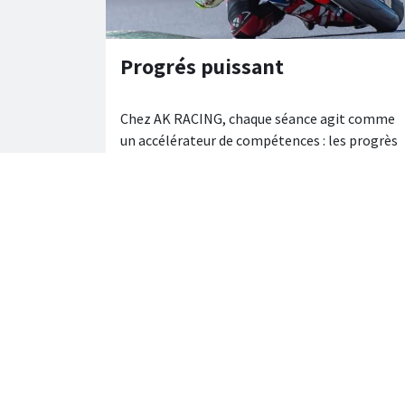
Progrés puissant
Chez AK RACING, chaque séance agit comme
un accélérateur de compétences : les progrès
sont rapides, visibles et durables grâce à un
accompagnement millimétré. On entre avec
un niveau, on repart clairement au-dessus,
chronomètre et sensations à l’appui.