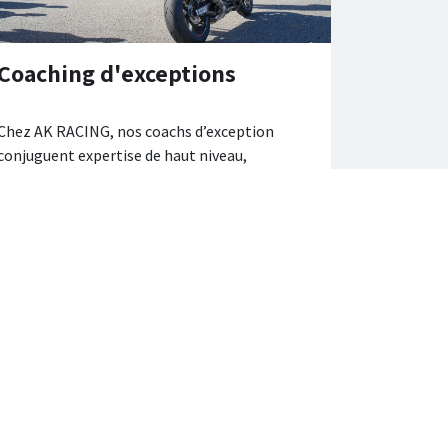
Coaching d'exceptions
Chez AK RACING, nos coachs d’exception
conjuguent expertise de haut niveau,
pédagogie fine et passion contagieuse pour
transmettre bien plus qu’une technique : une
véritable culture du pilotage. Des
professionnels engagés, tournés vers la
performance de demain, capables de révéler le
potentiel de chaque pilote, quel que soit son
niveau.