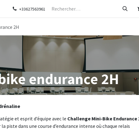
e
Société
Aide
Rendez-vous
Contactez-nous
+33627563961
urance 2H
ibike endurance 2H
drénaline
atégie et esprit d’équipe avec le
Challenge Mini-Bike Endurance
r la piste dans une course d’endurance intense où chaque relais